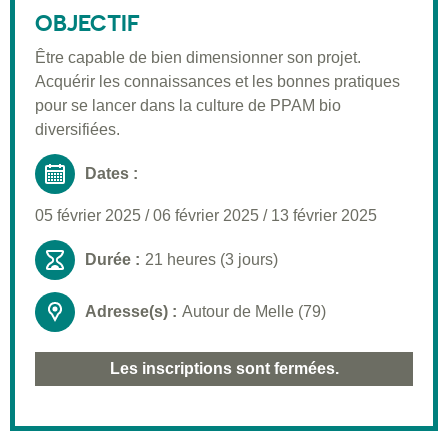
Public visé
OBJECTIF
Pré-requis
Être capable de bien dimensionner son projet.
Acquérir les connaissances et les bonnes pratiques
Validation
pour se lancer dans la culture de PPAM bio
Moyens pédagogiques
diversifiées.
Informations pratiques
Dates :
05 février 2025
/
06 février 2025
/
13 février 2025
Durée :
21 heures (3 jours)
Adresse(s) :
Autour de Melle (79)
Les inscriptions sont fermées.