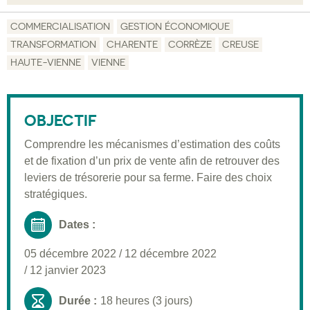
Objectif
COMMERCIALISATION
GESTION ÉCONOMIQUE
TRANSFORMATION
CHARENTE
CORRÈZE
CREUSE
Description
HAUTE-VIENNE
VIENNE
Public visé
Pré-requis
OBJECTIF
Validation
Comprendre les mécanismes d’estimation des coûts
Moyens pédagogiques
et de fixation d’un prix de vente afin de retrouver des
leviers de trésorerie pour sa ferme. Faire des choix
Informations pratiques
stratégiques.
Dates :
05 décembre 2022
/
12 décembre 2022
/
12 janvier 2023
Durée :
18 heures (3 jours)