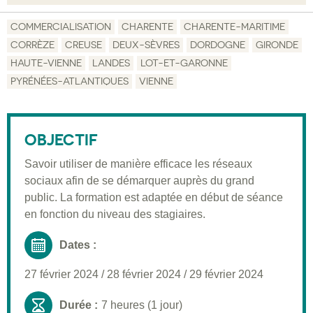
Objectif
COMMERCIALISATION
CHARENTE
CHARENTE-MARITIME
CORRÈZE
CREUSE
DEUX-SÈVRES
DORDOGNE
GIRONDE
Description
HAUTE-VIENNE
LANDES
LOT-ET-GARONNE
Public visé
PYRÉNÉES-ATLANTIQUES
VIENNE
Pré-requis
Validation
OBJECTIF
Moyens pédagogiques
Savoir utiliser de manière efficace les réseaux
sociaux afin de se démarquer auprès du grand
Informations pratiques
public. La formation est adaptée en début de séance
en fonction du niveau des stagiaires.
Dates :
27 février 2024
/
28 février 2024
/
29 février 2024
Durée :
7 heures (1 jour)