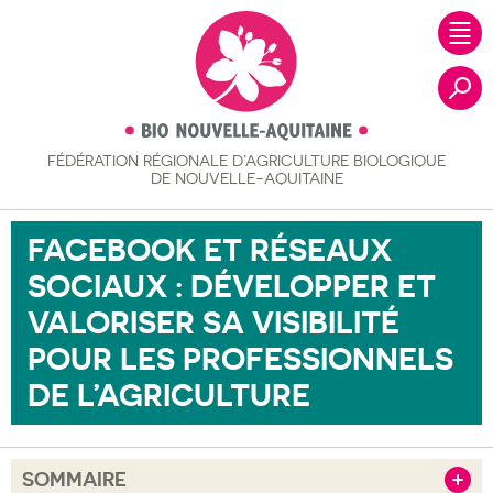
FÉDÉRATION RÉGIONALE
D’AGRICULTURE BIOLOGIQUE
Recher
DE NOUVELLE-AQUITAINE
FACEBOOK ET RÉSEAUX
SOCIAUX : DÉVELOPPER ET
VALORISER SA VISIBILITÉ
POUR LES PROFESSIONNELS
DE L’AGRICULTURE
SOMMAIRE
Afficher