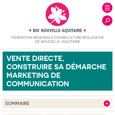
FÉDÉRATION RÉGIONALE
D’AGRICULTURE BIOLOGIQUE
Recher
DE NOUVELLE-AQUITAINE
VENTE DIRECTE,
CONSTRUIRE SA DÉMARCHE
MARKETING DE
COMMUNICATION
SOMMAIRE
Afficher
Objectif