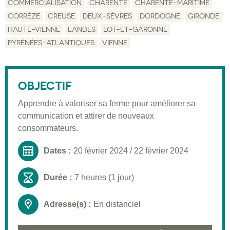
COMMERCIALISATION
CHARENTE
CHARENTE-MARITIME
CORRÈZE
CREUSE
DEUX-SÈVRES
DORDOGNE
GIRONDE
Description
HAUTE-VIENNE
LANDES
LOT-ET-GARONNE
Public visé
PYRÉNÉES-ATLANTIQUES
VIENNE
Pré-requis
Validation
OBJECTIF
Moyens pédagogiques
Apprendre à valoriser sa ferme pour améliorer sa
communication et attirer de nouveaux
Informations pratiques
consommateurs.
Dates :
20 février 2024
/
22 février 2024
Durée :
7 heures (1 jour)
Adresse(s) :
En distanciel