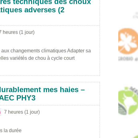
raires techniques des choux
tiques adverses (2
7 heures (1 jour)
ce aux changements climatiques Adapter sa
es variétés de chou à cycle court
 durablement mes haies –
MAEC PHY3
n
7 heures (1 jour)
s la durée