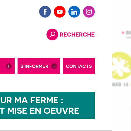
BULLETINS TECHNIQUES
Facebook
Youtube
LinkedIn
Instagram
L’ACTU DES TERRITOIRES
RECHERCHE
Rechercher
DOCUTHÈQUE
IN
CHIFFRES BIO
S’INFORMER
CONTACTS
O
VIDÉOS
SUR MA FERME :
T MISE EN OEUVRE