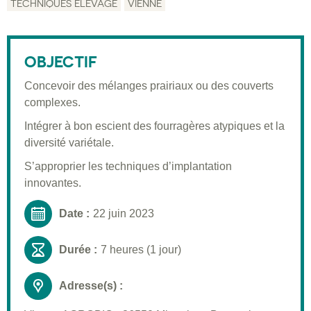
TECHNIQUES ÉLEVAGE
VIENNE
Description
Public visé
OBJECTIF
Pré-requis
Concevoir des mélanges prairiaux ou des couverts
complexes.
Validation
Intégrer à bon escient des fourragères atypiques et la
Moyens pédagogiques
diversité variétale.
Informations pratiques
S’approprier les techniques d’implantation
innovantes.
Date :
22 juin 2023
Durée :
7 heures (1 jour)
Adresse(s) :