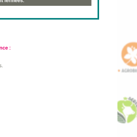
nt fermées.
nce :
s.