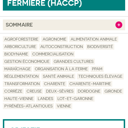
FERMIÈRE (HACCP)
SOMMAIRE
Afficher
Objectif
AGROFORESTERIE
AGRONOMIE
ALIMENTATION ANIMALE
ARBORICULTURE
AUTOCONSTRUCTION
BIODIVERSITÉ
Description
BIODYNAMIE
COMMERCIALISATION
Public visé
GESTION ÉCONOMIQUE
GRANDES CULTURES
MARAÎCHAGE
ORGANISATION À LA FERME
PPAM
Pré-requis
RÉGLEMENTATION
SANTÉ ANIMALE
TECHNIQUES ÉLEVAGE
Validation
TRANSFORMATION
CHARENTE
CHARENTE-MARITIME
CORRÈZE
CREUSE
DEUX-SÈVRES
DORDOGNE
GIRONDE
Moyens pédagogiques
HAUTE-VIENNE
LANDES
LOT-ET-GARONNE
Informations pratiques
PYRÉNÉES-ATLANTIQUES
VIENNE